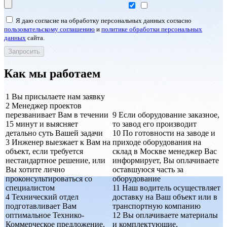
Я даю согласие на обработку персональных данных согласно
пользовательскому соглашению
и
политике обработки персональных
данных
сайта.
Как мы работаем
1
Вы присылаете нам заявку
2
Менеджер проектов
перезванивает Вам в течении
9
Если оборудование заказное,
15 минут и выясняет
то завод его производит
детально суть Вашей задачи
10
По готовности на заводе и
3
Инженер выезжает к Вам на
приходе оборудования на
объект, если требуется
склад в Москве менеджер Вас
нестандартное решение, или
информирует, Вы оплачиваете
Вы хотите лично
оставшуюся часть за
проконсультироваться со
оборудование
специалистом
11
Наш водитель осуществляет
4
Технический отдел
доставку на Ваш объект или в
подготавливает Вам
транспортную компанию
оптимальное Технико-
12
Вы оплачиваете материалы
Коммерческое предложение,
и комплектующие,