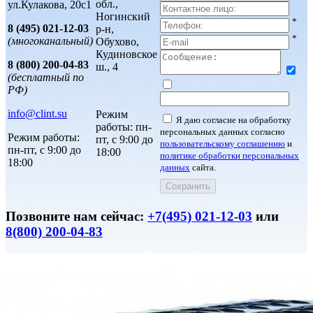
обл.,
ул.Кулакова, 20с1
Ногинский
*
8 (495) 021-12-03
р-н,
*
(многоканальный)
Обухово,
Кудиновское
8 (800) 200-04-83
ш., 4
(бесплатный по
РФ)
info@clint.su
Режим
Я даю согласие на обработку
работы: пн-
персональных данных согласно
Режим работы:
пт, с 9:00 до
пользовательскому соглашению
и
пн-пт, с 9:00 до
18:00
политике обработки персональных
18:00
данных
сайта.
Позвоните нам сейчас:
+7(495) 021-12-03
или
8(800) 200-04-83