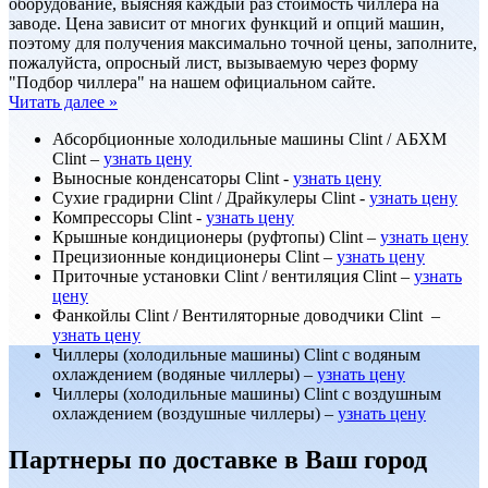
оборудование, выясняя каждый раз стоимость чиллера на
заводе. Цена зависит от многих функций и опций машин,
поэтому для получения максимально точной цены, заполните,
пожалуйста, опросный лист, вызываемую через форму
"Подбор чиллера" на нашем официальном сайте.
Читать далее »
Абсорбционные холодильные машины Clint / АБХМ
Clint –
узнать цену
Выносные конденсаторы Clint -
узнать цену
Сухие градирни Clint / Драйкулеры Clint -
узнать цену
Компрессоры Clint -
узнать цену
Крышные кондиционеры (руфтопы) Clint –
узнать цену
Прецизионные кондиционеры Clint –
узнать цену
Приточные установки Clint / вентиляция Clint –
узнать
цену
Фанкойлы Clint / Вентиляторные доводчики Clint –
узнать цену
Чиллеры (холодильные машины) Clint с водяным
охлаждением (водяные чиллеры) –
узнать цену
Чиллеры (холодильные машины) Clint с воздушным
охлаждением (воздушные чиллеры) –
узнать цену
Партнеры по доставке в Ваш город